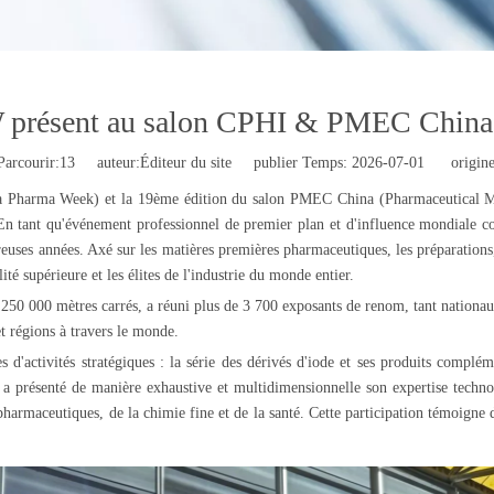
présent au salon CPHI & PMEC China
arcourir:
13
auteur:Éditeur du site publier Temps: 2026-07-01 origine
a Pharma Week) et la 19ème édition du salon PMEC China (Pharmaceutical Ma
n tant qu'événement professionnel de premier plan et d'influence mondiale cou
es années. Axé sur les matières premières pharmaceutiques, les préparations, la
ité supérieure et les élites de l'industrie du monde entier.
e 250 000 mètres carrés, a réuni plus de 3 700 exposants de renom, tant nationau
t régions à travers le monde.
d'activités stratégiques : la série des dérivés d'iode et ses produits compléme
a présenté de manière exhaustive et multidimensionnelle son expertise technol
armaceutiques, de la chimie fine et de la santé. Cette participation témoigne de 