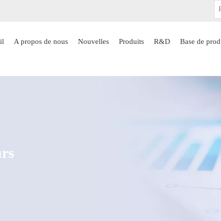
il
A propos de nous
Nouvelles
Produits
R&D
Base de prod
urs