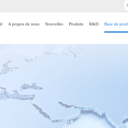
il
A propos de nous
Nouvelles
Produits
R&D
Base de prod