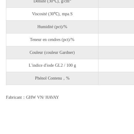
Densité
(30℃), g/cm
Viscosité
(30℃), mpa.S
Humidité
(pct)/%
Teneur en cendres
(pct)/%
Couleur (couleur Gardner)
L'indice d'iode GL2 / 100 g
Phénol Contenu，%
Fabricant：GHW VN/ HAVAY