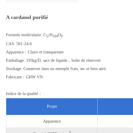
A cardanol purifié
Formule moléculaire: C
H
O
57
104
9
CAS: 501-24-6
Apparence：Claire et transparente
Emballage: 195kg/D, sacs de liquide，boîte de réservoir
Stockage: Conserver dans un entrepôt frais, sec et bien aéré.
Fabricant：GHW VN
Indice de la qualité：
Projet
Apparence
3