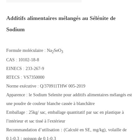
Additifs alimentaires mélangés au Sélénite de
Sodium
Formule moléculaire : Na
SeO
2
3
CAS : 10102-18-8
EINECS : 233-267-9
RTECS : VS7350000
Norme exécutive : Q/370911THW 005-2019
Apparence : le Sodium Selenite pour additifs alimentaires mélangés est
une poudre de couleur blanche cassée à blanchâtre
Emballage : 25kg/ sac, emballage quantitatif par sac en plastique à
l'intérieur et sac tissé à l'extérieur
Recommandation d’utilisation：(Calculé en SE, mg/kg), volaille de
0.1-0.3；poisson de 0.1-0.3