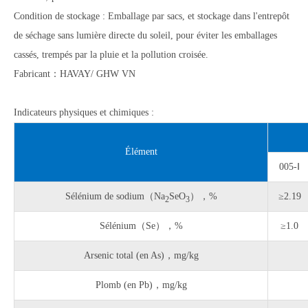
Condition de stockage : Emballage par sacs, et stockage dans l'entrepôt
de séchage sans lumière directe du soleil, pour éviter les emballages
cassés, trempés par la pluie et la pollution croisée.
Fabricant：HAVAY/ GHW VN
Indicateurs physiques et chimiques :
Élément
005-Ⅰ
Sélénium de sodium（Na
SeO
），%
≥2.19
2
3
Sélénium（Se），%
≥1.0
Arsenic total (en As)，mg/kg
Plomb (en Pb)，mg/kg