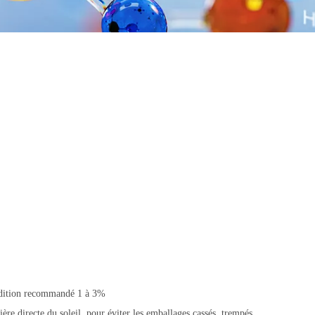
ddition recommandé 1 à 3%
ère directe du soleil, pour éviter les emballages cassés, trempés