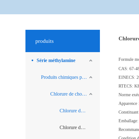
Chlorure
produits
Formule mo
Série méthylamine
CAS: 67-4
Produits chimiques pour la nutrition animale
EINECS: 2
RTECS: K
Chlorure de choline
Norme exéc
Apparence :
Chlorure de Choline Végétale
Constituant
Emballage: 
Chlorure de Choline de Dioxyde de Silicium
Recommanda
Condition d