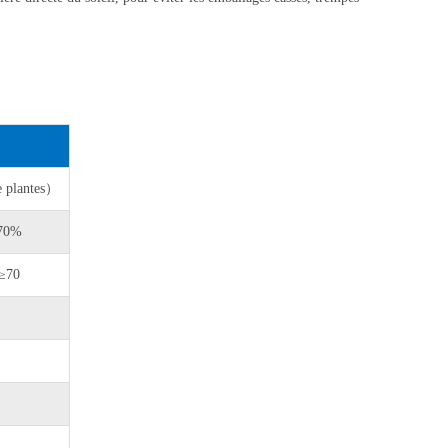
e plantes）
70%
≥70