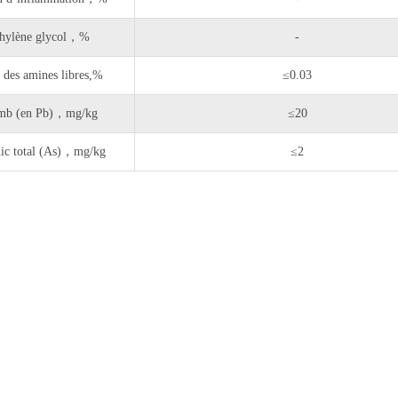
hylène glycol，%
-
 des amines libres,%
≤0.03
mb (en Pb)，mg/kg
≤20
ic total (As)，mg/kg
≤2