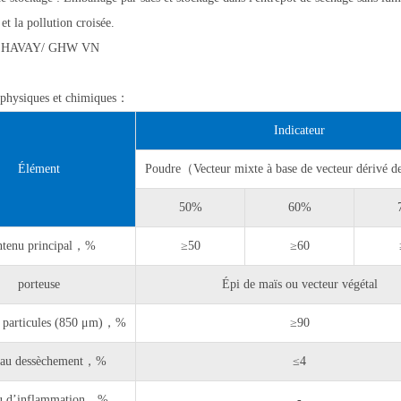
 et la pollution croisée.
t：HAVAY/ GHW VN
 physiques et chimiques：
Indicateur
Élément
Poudre（Vecteur mixte à base de vecteur dérivé d
50%
60%
tenu principal，%
≥50
≥60
porteuse
Épi de maïs ou vecteur végétal
es particules (850 μm)，%
≥90
e au dessèchement，%
≤4
u d’inflammation，%
-