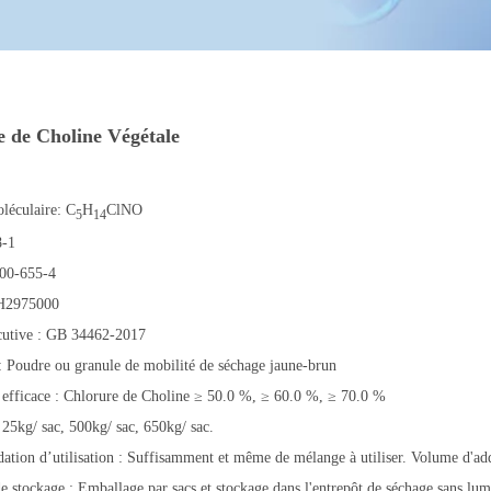
 de Choline Végétale
léculaire: C
H
ClNO
5
14
8-1
00-655-4
H2975000
utive : GB 34462-2017
 Poudre ou granule de mobilité de séchage jaune-brun
 efficace : Chlorure de Choline ≥ 50.0 %, ≥ 60.0 %, ≥ 70.0 %
25kg/ sac, 500kg/ sac, 650kg/ sac.
tion d’utilisation : Suffisamment et même de mélange à utiliser. Volume d'a
e stockage : Emballage par sacs et stockage dans l'entrepôt de séchage sans lumi