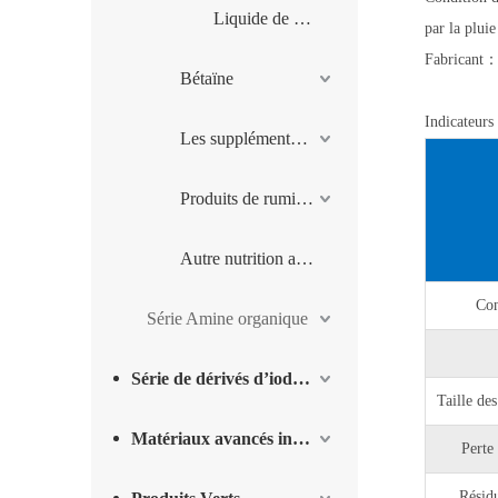
Liquide de Chlorure de Choline
par la pluie
Fabrican
Bétaïne
Indicateurs
Les suppléments minéraux
Produits de ruminants
Autre nutrition animale
Con
Série Amine organique
Série de dérivés d’iode et produits complémentaires
Taille d
Matériaux avancés intermédiaires
Pert
Résid