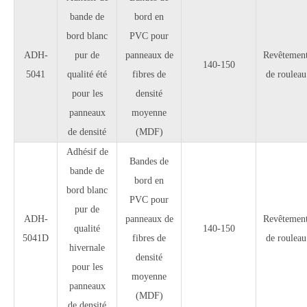
bande de
bord en
bord blanc
PVC pour
ADH-
pur de
panneaux de
Revêtemen
140-150
5041
qualité été
fibres de
de rouleau
pour les
densité
panneaux
moyenne
de densité
(MDF)
Adhésif de
Bandes de
bande de
bord en
bord blanc
PVC pour
pur de
ADH-
panneaux de
Revêtemen
qualité
140-150
5041D
fibres de
de rouleau
hivernale
densité
pour les
moyenne
panneaux
(MDF)
de densité