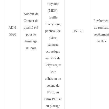
moyenne
(MDF),
Adhésif de
feuille
Contact de
Revêtemen
d’acrylique,
ADH-
qualité été
de rouleau
panneau de
115-125
5020
pour le
revêtement
plâtre,
laminage
de flux
panneau
du bois
acoustique
en fibre de
Polyester, et
leur
adhésion au
pelage de
PVC, au
Film PET et
au placage