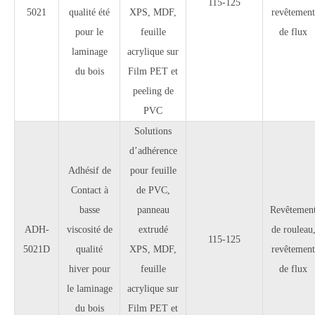
115-125
5021
qualité été
XPS, MDF,
revêtement
pour le
feuille
de flux
laminage
acrylique sur
du bois
Film PET et
peeling de
PVC
Solutions
d’adhérence
Adhésif de
pour feuille
Contact à
de PVC,
basse
panneau
Revêtemen
ADH-
viscosité de
extrudé
de rouleau
115-125
5021D
qualité
XPS, MDF,
revêtement
hiver pour
feuille
de flux
le laminage
acrylique sur
du bois
Film PET et