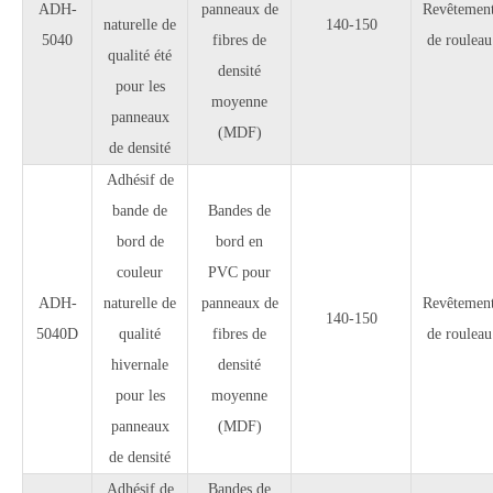
ADH-
panneaux de
Revêtemen
naturelle de
140-150
5040
fibres de
de rouleau
qualité été
densité
pour les
moyenne
panneaux
(MDF)
de densité
Adhésif de
bande de
Bandes de
bord de
bord en
couleur
PVC pour
ADH-
naturelle de
panneaux de
Revêtemen
140-150
5040D
qualité
fibres de
de rouleau
hivernale
densité
pour les
moyenne
panneaux
(MDF)
de densité
Adhésif de
Bandes de