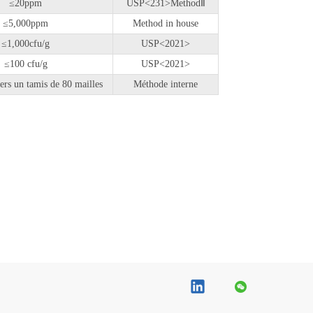
≤20ppm
USP<231>MethodⅡ
≤5,000ppm
Method in house
≤1,000cfu/g
USP<2021>
≤100 cfu/g
USP<2021>
ers un tamis de 80 mailles
Méthode interne