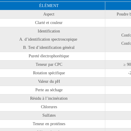
ÉLÉMENT
Aspect
Poudre b
Clarté et couleur
Identification
Confo
A. d’identification spectroscopique
Confo
B. Test d’identification général
Pureté électrophorétique
Teneur par CPC
≥ 90
Rotation spécifique
-
Valeur du pH
Perte au séchage
Résidu à l’incinération
Chlorures
Sulfates
Teneur en protéines