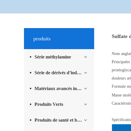
Sulfate 
produits
Nom anglai
Série méthylamine
Principales
protéoglyca
Série de dérivés d’iode et produits complémentaires
douleurs art
Formule mol
Matériaux avancés intermédiaires
Masse moléc
Caractérist
Produits Verts
Spécificat
Produits de santé et bien-être