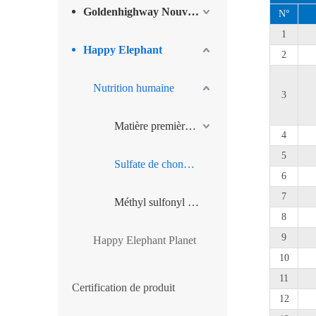
Goldenhighway Nouveaux Matériaux
N°
1
Happy Elephant
2
Nutrition humaine
3
Matière première de glucosamine
4
5
Sulfate de chondroïtine sodique
6
7
Méthyl sulfonyl méthane
8
9
Happy Elephant Planet
10
11
Certification de produit
12