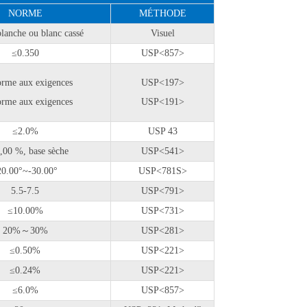
NORME
MÉTHODE
lanche ou blanc cassé
Visuel
≤0.350
USP<857>
rme aux exigences
USP<197>
rme aux exigences
USP<191>
≤2.0%
USP 43
,00 %, base sèche
USP<541>
20.00°~-30.00°
USP<781S>
5.5-7.5
USP<791>
≤10.00%
USP<731>
20%～30%
USP<281>
≤0.50%
USP<221>
≤0.24%
USP<221>
≤6.0%
USP<857>