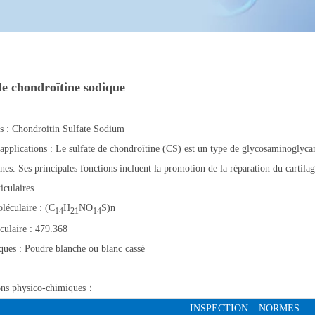
de chondroïtine sodique
s : Chondroitin Sulfate Sodium
 applications : Le sulfate de chondroïtine (CS) est un type de glycosaminoglyca
nes. Ses principales fonctions incluent la promotion de la réparation du cartilag
iculaires.
éculaire : (C
H
NO
S)n
14
21
14
ulaire : 479.368
iques : Poudre blanche ou blanc cassé
ions physico-chimiques：
INSPECTION – NORMES